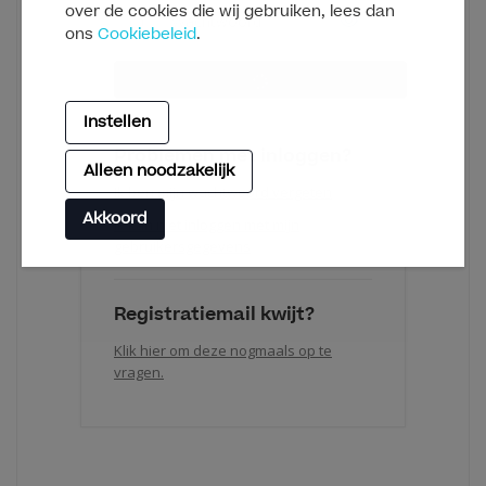
over de cookies die wij gebruiken, lees dan
ons
Cookiebeleid
.
Instellen
Problemen met inloggen?
Alleen noodzakelijk
Ik ben mijn wachtwoord vergeten
Akkoord
Ik kan niet inloggen met mijn
gebruikersgegevens
Registratiemail kwijt?
Klik hier om deze nogmaals op te
vragen.