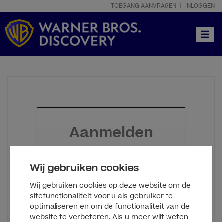
TOEGANG AANVRAGEN
INLOGGEN
Toggle
Aanmelden
Toegang aanvragen
Wij gebruiken cookies
Log in met je Clipsource-account
Wij gebruiken cookies op deze website om de
sitefunctionaliteit voor u als gebruiker te
optimaliseren en om de functionaliteit van de
website te verbeteren. Als u meer wilt weten