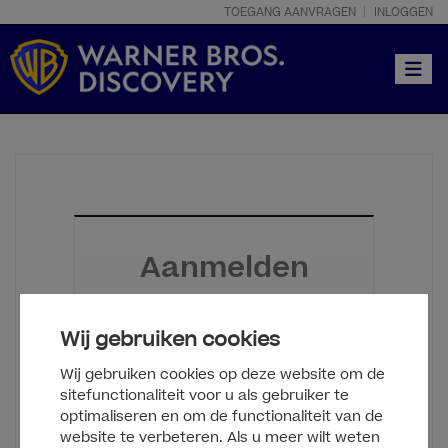
TOEGANG AANVRAGEN
INLOGGEN
Toggle
Aanmelden
Toegang aanvragen
Wij gebruiken cookies
Log in met je Clipsource-account
Wij gebruiken cookies op deze website om de
sitefunctionaliteit voor u als gebruiker te
optimaliseren en om de functionaliteit van de
website te verbeteren. Als u meer wilt weten