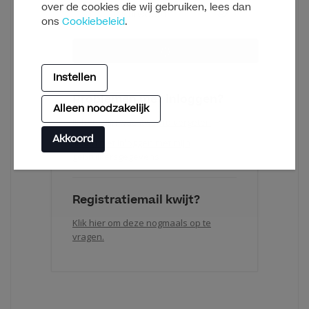
over de cookies die wij gebruiken, lees dan
ons
Cookiebeleid
.
Instellen
Problemen met inloggen?
Alleen noodzakelijk
Ik ben mijn wachtwoord vergeten
Akkoord
Ik kan niet inloggen met mijn
gebruikersgegevens
Registratiemail kwijt?
Klik hier om deze nogmaals op te
vragen.