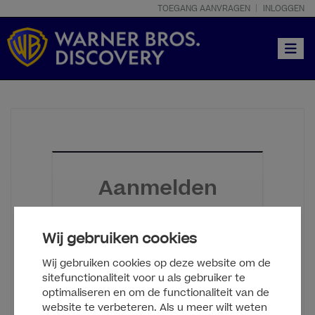
TOEGANG AANVRAGEN
INLOGGEN
Toggle
Aanmelden
Toegang aanvragen
Wij gebruiken cookies
Log in met je Clipsource-account
Wij gebruiken cookies op deze website om de
sitefunctionaliteit voor u als gebruiker te
optimaliseren en om de functionaliteit van de
website te verbeteren. Als u meer wilt weten