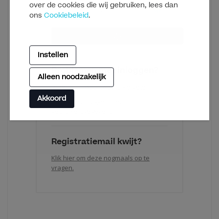
over de cookies die wij gebruiken, lees dan
ons
Cookiebeleid
.
Instellen
Problemen met inloggen?
Alleen noodzakelijk
Ik ben mijn wachtwoord vergeten
Akkoord
Ik kan niet inloggen met mijn
gebruikersgegevens
Registratiemail kwijt?
Klik hier om deze nogmaals op te
vragen.