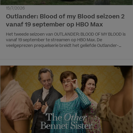
15/7/2026
Outlander: Blood of my Blood seizoen 2
vanaf 19 september op HBO Max
Het tweede seizoen van OUTLANDER: BLOOD OF MY BLOOD is
vanaf 19 september te streamen op HBO Max. De
veelgeprezen prequelserie breidt het geliefde Outlander-
universum verder uit en vervolgt de aangrijpende
liefdesverhalen van de ouders van Claire Randall en Jamie
Fraser. Het eerste seizoen introduceerde kijkers aan twee
verschillende, maar even meeslepende liefdesverhalen.
Terwijl Claire’s ouders, Henry en Julia Beauchamp, en Jamie’s
ouders, Brian Fraser en Ellen MacKenzie, tegen alle
verwachtingen in voor hun liefde vochten, ontdekten zowel
trouwe Outlander-fans als nieuwe kijkers hoe nauw hun
levens met elkaar verweven waren.