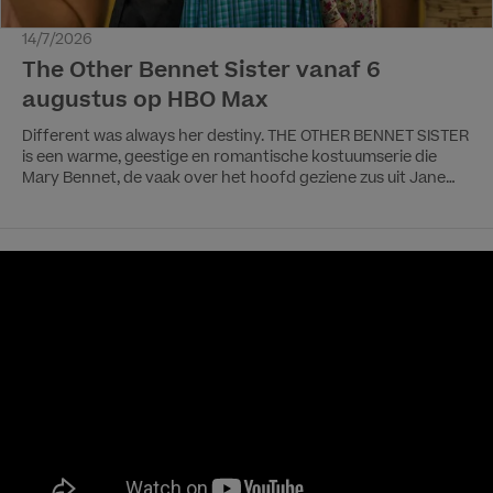
14/7/2026
The Other Bennet Sister vanaf 6
augustus op HBO Max
Different was always her destiny. THE OTHER BENNET SISTER
is een warme, geestige en romantische kostuumserie die
Mary Bennet, de vaak over het hoofd geziene zus uit Jane
Austens Pride and Prejudice, eindelijk in het middelpunt
plaatst. In deze 10-delige reeks stapt Mary uit de schaduw
van haar zussen en begint ze aan een eigen reis vol
zelfontdekking, nieuwe kansen en onverwachte liefde. De
serie is in Engeland bijzonder goed ontvangen. Critici
omschrijven de serie als charmant, geestig en verrassend
ontroerend, en prijzen vooral de frisse invalshoek, de sterke
cast en de manier waarop het verhaal van Mary Bennet een
eigentijdse en gelaagde nieuwe dimensie krijgt. Vanaf 6
augustus te streamen op HBO Max, met wekelijks nieuwe
afleveringen.