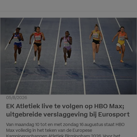
Max. Conan Goes DutchIn het nieuwe seizoen reist Conan
O’Brien onder meer naar Nederland, naast India, Marokko en
de Filipijnen. In deze komische 4-delige reisserie dompelt hij
zich onder in de lokale culturen en ontmoet hij fans die hij
eerder leerde kennen via zijn podcast. De serie wordt
geproduceerd door Conaco met als uitvoerend producent:
Conan O’Brien en Jeff Ross. Conan O'Brien Must Go is vanaf
zaterdag 22 augustus te zien op HBO Max.
05/8/2026
EK Atletiek live te volgen op HBO Max;
uitgebreide verslaggeving bij Eurosport
Van maandag 10 tot en met zondag 16 augustus staat HBO
Max volledig in het teken van de Europese
Kampioenschappen Atletiek Birmingham 2026. Voor het