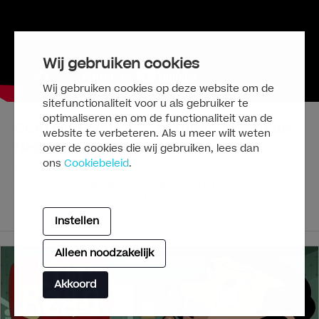
Wij gebruiken cookies
Wij gebruiken cookies op deze website om de
sitefunctionaliteit voor u als gebruiker te
27/7/2026
optimaliseren en om de functionaliteit van de
CLAYFACE vanaf 22 oktober 2026 in de
website te verbeteren. Als u meer wilt weten
Nederlandse bioscoop te zien
over de cookies die wij gebruiken, lees dan
ons
Cookiebeleid
.
Een horror-thriller van regisseur James Watkins. Met Tom
Rhys Harries in de titelrol van de schurk uit Gothams Rogues
Gallery met een echte cultstatus.
Instellen
Alleen noodzakelijk
Akkoord