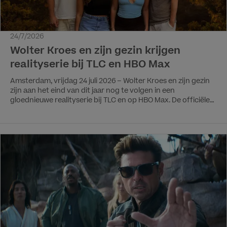
24/7/2026
Wolter Kroes en zijn gezin krijgen
realityserie bij TLC en HBO Max
Amsterdam, vrijdag 24 juli 2026 – Wolter Kroes en zijn gezin
zijn aan het eind van dit jaar nog te volgen in een
gloednieuwe realityserie bij TLC en op HBO Max. De officiële
titel van de serie en de exacte startdatum worden op een
later moment bekendgemaakt. Feesten met Wolter,
gezinsuitjes en Spaanse avonturenEen volle feesttent
meekrijgen met Viva Hollandia? Daar draait Wolter zijn hand
niet voor om, maar het huishouden draaiende houden? Dat
blijkt toch een grotere uitdaging die veel hilariteit met zich
meebrengt! De realityserie wordt dan ook een inkijkje in het
privé- en werkleven van volkszanger Wolter Kroes, zijn vrouw
Tessa en hun grote samengestelde gezin. Naast de vele
optredens van Wolter volgen we de familie tijdens gezellige
uitjes in eigen land én op hun nieuwe finca in Málaga, waar
Spaanse avonturen, nieuwe uitdagingen en de nodige chaos
nooit ver weg zijn. Ook maken we kennis met de kinderen