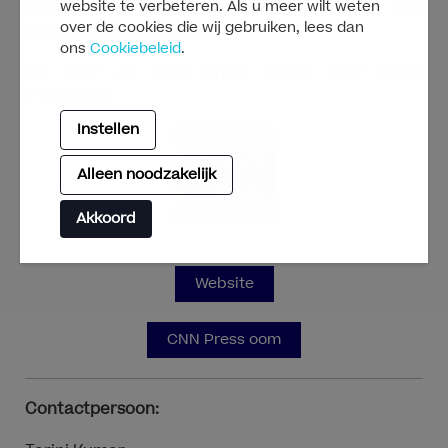
website te verbeteren. Als u meer wilt weten
International, dat wijd verspreid is in meer dan
over de cookies die wij gebruiken, lees dan
200 landen en gebieden.
ons
Cookiebeleid
.
Ga naar de CNN Press Room voor meer
informatie.
Instellen
Alleen noodzakelijk
Akkoord
Website
CNN Press oom
Contactpersoon: