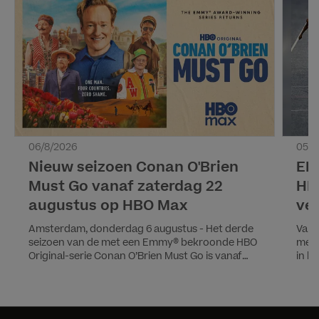
06/8/2026
05/8
Nieuw seizoen Conan O'Brien
EK 
Must Go vanaf zaterdag 22
HB
augustus op HBO Max
ver
Amsterdam, donderdag 6 augustus - Het derde
Van 
seizoen van de met een Emmy® bekroonde HBO
met 
Original-serie Conan O’Brien Must Go is vanaf
in h
zaterdag 22 augustus te zien op HBO Max.
Kamp
Conan Goes DutchIn het nieuwe seizoen reist
Voor
Conan O’Brien onder meer naar Nederland,
toer
naast India, Marokko en de Filipijnen. In deze
en t