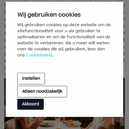
had met vrienden in een andere stad, maar toen
Lynn voorbij zijn huis reed er een huisfeest gaande
Wij gebruiken cookies
was met flink wat mensen! Lynn was er hélemaal
Wij gebruiken cookies op deze website om de
klaar mee en negeerde Giancarlo sindsdien. Toen ze
sitefunctionaliteit voor u als gebruiker te
alweer bijna een beetje over haar boosheid heen
optimaliseren en om de functionaliteit van de
was gebeurde er echter iets wat de situatie direct
website te verbeteren. Als u meer wilt weten
weer verslechterde. Giancarlo zou het bed hebben
over de cookies die wij gebruiken, lees dan
gedeeld met een andere realitydeelneemster en
ons
Cookiebeleid
.
waarschijnlijk was dit nog tíjdens de relatie met
Lynn... Aan tafel confronteert Lynn hem hiermee.
Weet Giancarlo zich hier nog goed uit te praten?
Instellen
Alleen noodzakelijk
Akkoord