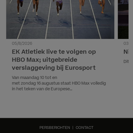
05/8/2026
03/8
EK Atletiek live te volgen op
Nie
HBO Max; uitgebreide
Dit 
verslaggeving bij Eurosport
Van maandag 10 tot en
met zondag 16 augustus staat HBO Max volledig
in het teken van de Europese
Kampioenschappen Atletiek Birmingham 2026.
Voor het eerst zijn alle onderdelen van het
toernooi, waaronder 24 mannen-, 24 vrouwen-
en twee gemengde estafettenummers, live en
on demand te volgen via het streamingplatform,
waardoor atletiekfans geen moment van de
PERSBERICHTEN
|
CONTACT
actie hoeven te missen.