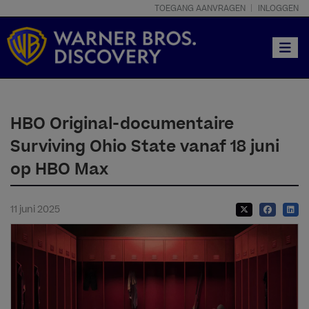
TOEGANG AANVRAGEN
INLOGGEN
Toggle
HBO Original-documentaire
Surviving Ohio State vanaf 18 juni
op HBO Max
11 juni 2025