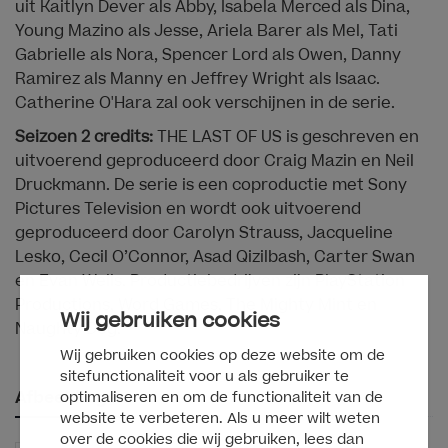
uit Kaitlyn Dever als Abby, Isabela Merced als Dina,
Young Mazino als Jesse, Ariela Barer als Mel, Tati
Gabrielle als Nora, Spencer Lord als Owen, Danny
Ramirez als Manny en Jeffrey Wright als Isaac.
Catherine O'Hara zal ook verschijnen in de serie.
Seizoen 2 credits:
THE LAST OF US is geschreven en
uitvoerend geproduceerd door Craig Mazin en Neil
Druckmann. De serie is een coproductie met Sony
Pictures Television en wordt ook uitvoerend
geproduceerd door Carolyn Strauss, Jacqueline
Lesko, Cecil O’Connor, Asad Qizilbash, Carter Swan
en Evan Wells. Productiebedrijven zijn PlayStation
Productions, Word Games, The Mighty Mint en
Wij gebruiken cookies
Naughty Dog.
Wij gebruiken cookies op deze website om de
sitefunctionaliteit voor u als gebruiker te
Afbeeldingen
optimaliseren en om de functionaliteit van de
website te verbeteren. Als u meer wilt weten
over de cookies die wij gebruiken, lees dan