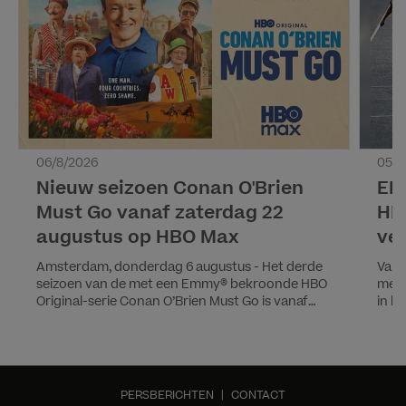
06/8/2026
05/8
Nieuw seizoen Conan O'Brien
EK 
Must Go vanaf zaterdag 22
HB
augustus op HBO Max
ver
Amsterdam, donderdag 6 augustus - Het derde
Van 
seizoen van de met een Emmy® bekroonde HBO
met 
Original-serie Conan O’Brien Must Go is vanaf
in h
zaterdag 22 augustus te zien op HBO Max.
Kamp
Conan Goes DutchIn het nieuwe seizoen reist
Voor
Conan O’Brien onder meer naar Nederland,
toer
naast India, Marokko en de Filipijnen. In deze
en t
komische 4-delige reisserie dompelt hij zich
on d
PERSBERICHTEN
|
CONTACT
onder in de lokale culturen en ontmoet hij fans
waar