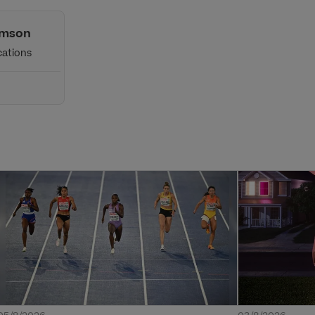
amson
ations