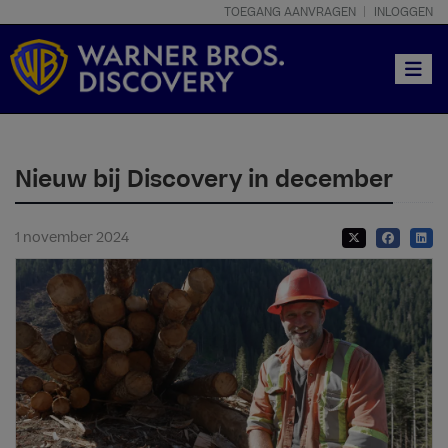
TOEGANG AANVRAGEN
INLOGGEN
Toggle
Nieuw bij Discovery in december
1 november 2024