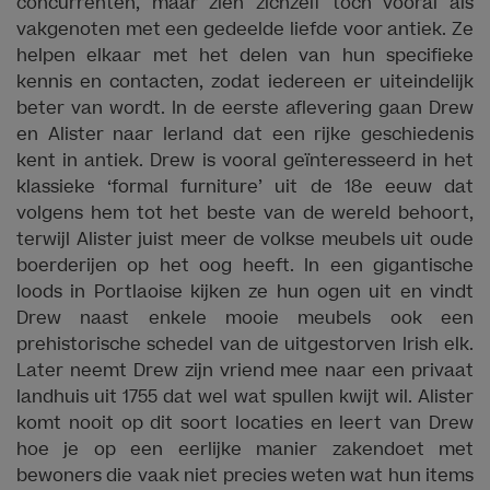
concurrenten, maar zien zichzelf toch vooral als
vakgenoten met een gedeelde liefde voor antiek. Ze
helpen elkaar met het delen van hun specifieke
kennis en contacten, zodat iedereen er uiteindelijk
beter van wordt. In de eerste aflevering gaan Drew
en Alister naar Ierland dat een rijke geschiedenis
kent in antiek. Drew is vooral geïnteresseerd in het
klassieke ‘formal furniture’ uit de 18e eeuw dat
volgens hem tot het beste van de wereld behoort,
terwijl Alister juist meer de volkse meubels uit oude
boerderijen op het oog heeft. In een gigantische
loods in Portlaoise kijken ze hun ogen uit en vindt
Drew naast enkele mooie meubels ook een
prehistorische schedel van de uitgestorven Irish elk.
Later neemt Drew zijn vriend mee naar een privaat
landhuis uit 1755 dat wel wat spullen kwijt wil. Alister
komt nooit op dit soort locaties en leert van Drew
hoe je op een eerlijke manier zakendoet met
bewoners die vaak niet precies weten wat hun items