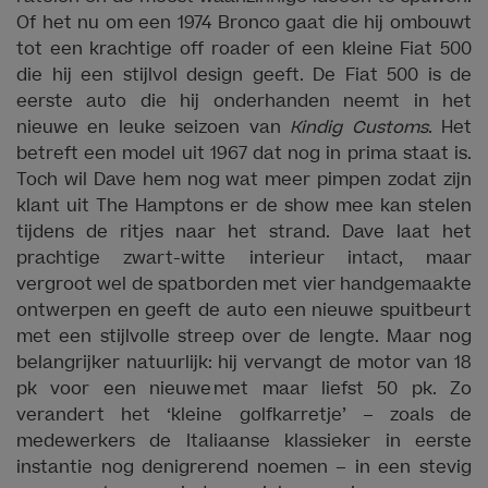
Of het nu om een 1974 Bronco gaat die hij ombouwt
tot een krachtige off roader of een kleine Fiat 500
die hij een stijlvol design geeft. De Fiat 500 is de
eerste auto die hij onderhanden neemt in het
nieuwe en leuke seizoen van
Kindig Customs
. Het
betreft een model uit 1967 dat nog in prima staat is.
Toch wil Dave hem nog wat meer pimpen zodat zijn
klant uit The Hamptons er de show mee kan stelen
tijdens de ritjes naar het strand. Dave laat het
prachtige zwart-witte interieur intact, maar
vergroot wel de spatborden met vier handgemaakte
ontwerpen en geeft de auto een nieuwe spuitbeurt
met een stijlvolle streep over de lengte. Maar nog
belangrijker natuurlijk: hij vervangt de motor van 18
pk voor een nieuwe met maar liefst 50 pk. Zo
verandert het ‘kleine golfkarretje’ – zoals de
medewerkers de Italiaanse klassieker in eerste
instantie nog denigrerend noemen – in een stevig