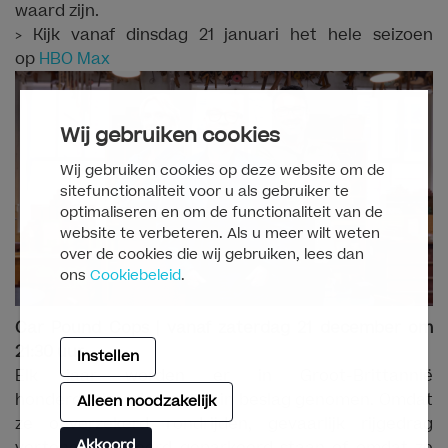
waard zijn.
> Kijk vanaf dinsdag 21 januari het hele seizoen
op
HBO Max
Wij gebruiken cookies
Wij gebruiken cookies op deze website om de
sitefunctionaliteit voor u als gebruiker te
optimaliseren en om de functionaliteit van de
website te verbeteren. Als u meer wilt weten
over de cookies die wij gebruiken, lees dan
ons
Cookiebeleid
.
Car Pound Cops | vanaf zaterdag 21 december om
21:30 uur
Instellen
Elk jaar worden er in Groot-Brittannië
honderdduizenden auto’s in beslag genomen. Omdat
Alleen noodzakelijk
ze onverzekerd rondrijden, gevaarlijk rijgedrag
Akkoord