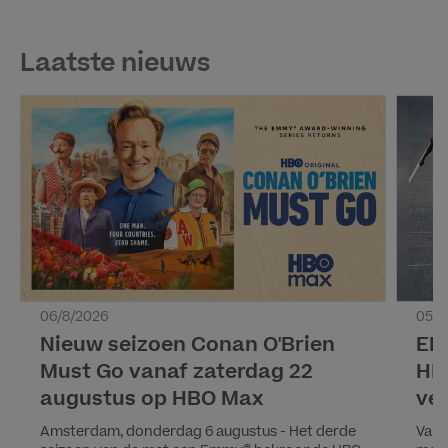
Laatste nieuws
06/8/2026
05/8
Nieuw seizoen Conan O'Brien
EK 
Must Go vanaf zaterdag 22
HB
augustus op HBO Max
ver
Amsterdam, donderdag 6 augustus - Het derde
Van 