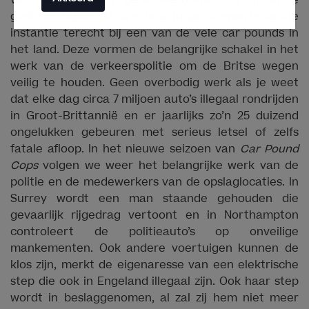
vertonen, verkeerd geparkeerd staan of omdat ze
gestolen blijken. Al deze voertuigen komen in eerste
instantie terecht bij een van de vele car pounds in
het land. Deze vormen de belangrijke schakel in het
werk van de verkeerspolitie om de Britse wegen
veilig te houden. Geen overbodig werk als je weet
dat elke dag circa 7 miljoen auto’s illegaal rondrijden
in Groot-Brittannië en er jaarlijks zo’n 25 duizend
ongelukken gebeuren met serieus letsel of zelfs
fatale afloop. In het nieuwe seizoen van
Car Pound
Cops
volgen we weer het belangrijke werk van de
politie en de medewerkers van de opslaglocaties. In
Surrey wordt een man staande gehouden die
gevaarlijk rijgedrag vertoont en in Northampton
controleert de politieauto’s op onveilige
mankementen. Ook andere voertuigen kunnen de
klos zijn, merkt de eigenaresse van een elektrische
step die ook in Engeland illegaal zijn. Ook haar step
wordt in beslaggenomen, al zal zij hem niet meer