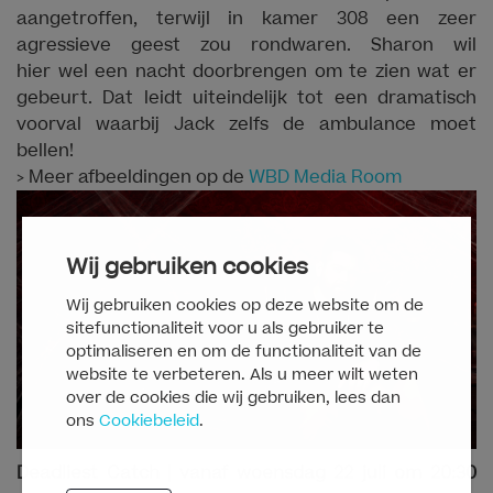
aangetroffen, terwijl in kamer 308 een zeer
agressieve geest zou rondwaren. Sharon wil
hier wel een nacht doorbrengen om te zien wat er
gebeurt. Dat leidt uiteindelijk tot een dramatisch
voorval waarbij Jack zelfs de ambulance moet
bellen!
> Meer afbeeldingen op de
WBD Media Room
Wij gebruiken cookies
Wij gebruiken cookies op deze website om de
sitefunctionaliteit voor u als gebruiker te
optimaliseren en om de functionaliteit van de
website te verbeteren. Als u meer wilt weten
over de cookies die wij gebruiken, lees dan
ons
Cookiebeleid
.
Deadliest Catch | vanaf woensdag 22 juli om 20:30