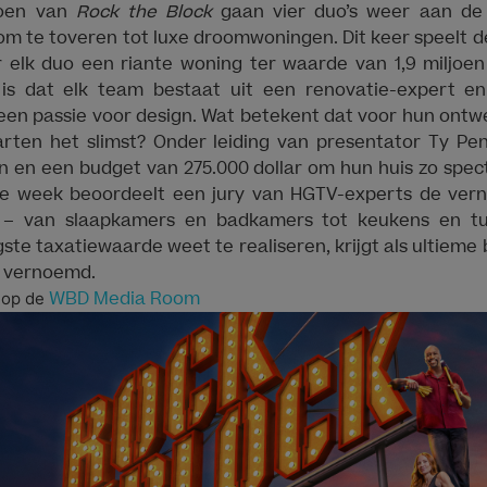
zoen van
Rock the Block
gaan vier duo’s weer aan de 
 te toveren tot luxe droomwoningen. Dit keer speelt de
r elk duo een riante woning ter waarde van 1,9 miljoen
 is dat elk team bestaat uit een renovatie-expert 
en passie voor design. Wat betekent dat voor hun ontw
arten het slimst? Onder leiding van presentator Ty Pe
en een budget van 275.000 dollar om hun huis zo spect
ke week beoordeelt een jury van HGTV-experts de ver
ng – van slaapkamers en badkamers tot keukens en t
gste taxatiewaarde weet te realiseren, krijgt als ultieme
t vernoemd.
WBD Media Room
 op de