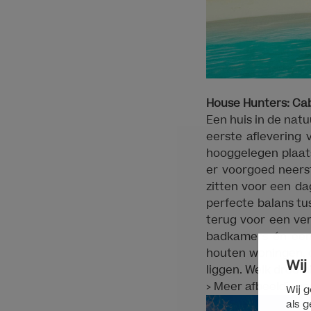
House Hunters: Ca
Een huis in de natuu
eerste aflevering
hooggelegen plaats
er voorgoed neerst
zitten voor een da
perfecte balans tus
terug voor een ver
badkamers én een 
houten woningen, d
Wij
liggen. Welk droom
> Meer afbeelding
Wij g
als g