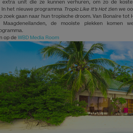
 extra unit die ze kunnen verhuren, om zo de kost
. In het nieuwe programma
Tropic Like It’s Hot
zien we oo
p zoek gaan naar hun tropische droom. Van Bonaire tot
 Maagdeneilanden, de mooiste plekken komen wee
rogramma.
en op de
WBD Media Room