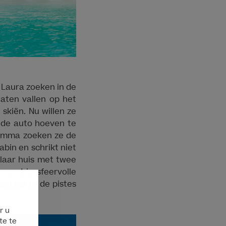
en Laura zoeken in de
aten vallen op het
skiën. Nu willen ze
n de auto hoeven te
gramma zoeken ze de
abin en schrikt niet
klaar huis met twee
ze drie sfeervolle
l pal bij de pistes
r u
te te