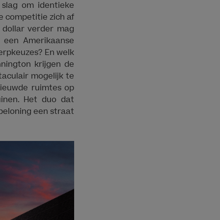
slag om identieke
 competitie zich af
 dollar verder mag
en een Amerikaanse
erpkeuzes? En welk
nnington krijgen de
aculair mogelijk te
nieuwde ruimtes op
uinen. Het duo dat
 beloning een straat