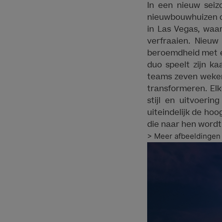
In een nieuw sei
nieuwbouwhuizen om
in Las Vegas, waa
verfraaien. Nieuw
beroemdheid met e
duo speelt zijn ka
teams zeven weken 
transformeren. El
stijl en uitvoeri
uiteindelijk de hoo
die naar hen word
> Meer afbeeldingen