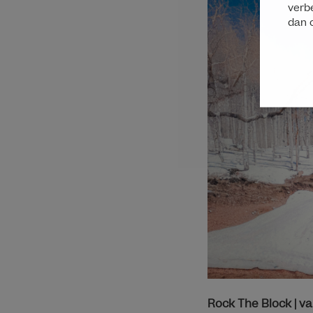
verbe
dan 
Rock The Block | v