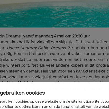
bin Dreams | vanaf maandag 4 mei om 20:30 uur
r en dan het liefst vlak bij een skipiste. Dat is wat Neil 
 van
House Hunters: Cabin Dreams
. Ze hebben hun oog l
je Big Bear in Californië, waar ze al vaker komen om te 
rijken, zodat ze meer rust vinden en niet meer uren i
gje wintersport. Net als veel andere kopers in dit pro
sen sfeer en gemak. Neil valt voor een karakteristieke c
bouwing. Laura zoekt juist comfort en luxe: een instap
hottub. Met hulp van een lokale makelaar bezichtigen 
ie elk hun eigen plussen en minnen hebben, maar allemaa
 gebruiken cookies
huis kiezen ze?
en op de
WBD Media Room
ebruiken cookies op deze website om de sitefunctionaliteit voo
ebruiker te optimaliseren en om de functionaliteit van de websi