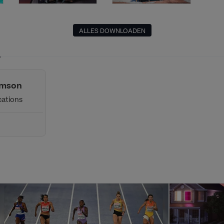
ALLES DOWNLOADEN
n
amson
ations