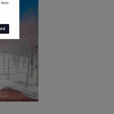
 lees
ord