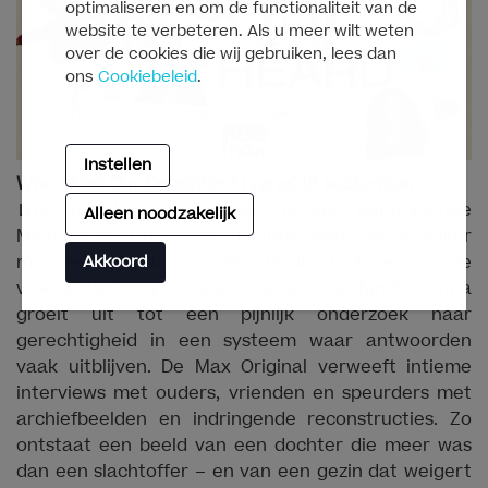
optimaliseren en om de functionaliteit van de
website te verbeteren. Als u meer wilt weten
over de cookies die wij gebruiken, lees dan
ons
Cookiebeleid
.
Instellen
Who Killed Our Daughter? | vanaf 18 september
Who Killed Our Daughter?
is een aangrijpende
Alleen noodzakelijk
Mexicaanse true-crime documentaire die de kijker
meeneemt in de onopgeloste dood van een jonge
Akkoord
vrouw. Wat begint als een persoonlijk familiedrama
groeit uit tot een pijnlijk onderzoek naar
gerechtigheid in een systeem waar antwoorden
vaak uitblijven. De Max Original verweeft intieme
interviews met ouders, vrienden en speurders met
archiefbeelden en indringende reconstructies. Zo
ontstaat een beeld van een dochter die meer was
dan een slachtoffer – en van een gezin dat weigert