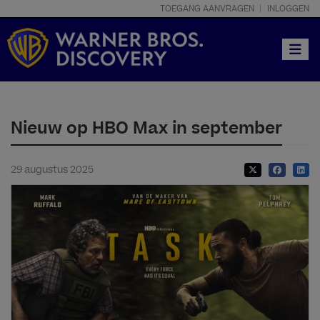
TOEGANG AANVRAGEN
INLOGGEN
Toggle
Nieuw op HBO Max in september
29 augustus 2025