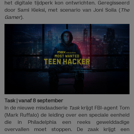
het digitale tijdperk kon ontwrichten. Geregisseerd
door Sami Kieksi, met scenario van Joni Soila (
The
Gamer
).
Task | vanaf 8 september
In de nieuwe misdaadserie
Task
krijgt FBI-agent Tom
(Mark Ruffalo) de leiding over een speciale eenheid
die in Philadelphia een reeks gewelddadige
overvallen moet stoppen. De zaak krijgt een