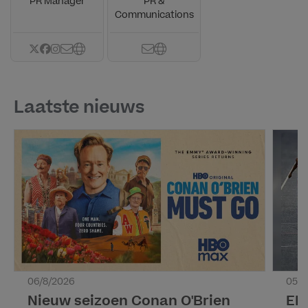
PR Manager
PR &
Communications
Laatste nieuws
06/8/2026
05/8
Nieuw seizoen Conan O'Brien
EK 