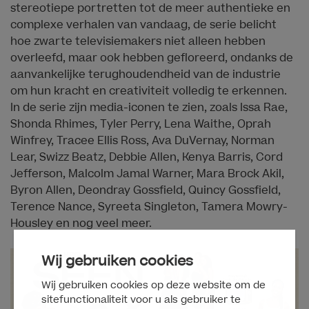
stereotiepe portretten tot de meer authentieke en
complexe verhalen van vandaag, de serie belicht
hoe zwarte televisiemakers niet alleen hebben
overleefd, maar ook hebben gefloreerd, ondanks de
aanvankelijke terughoudendheid van de industrie
om hun kracht en creativiteit volledig te erkennen.
In de serie zijn media-iconen te zien, zoals Issa Rae,
Shonda Rhimes, Tyler Perry, Lena Waithe, Oprah
Winfrey, Tracee Ellis Ross, Ava DuVernay, Norman
Lear, Swizz Beatz, Debbie Allen, Kenya Barris, Cord
Jefferson, Malcolm Jamal Warner, Mara Brock Akil,
Byron Allen, Deondray Gossfield, Quincy Gossfield,
Terence Nance, Syreeta Singleton, Tamera Mowry-
Housley en nog veel meer.
Wij gebruiken cookies
Wij gebruiken cookies op deze website om de
sitefunctionaliteit voor u als gebruiker te