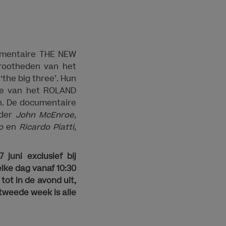
cumentaire THE NEW
rootheden van het
 ‘the big three’. Hun
nale van het ROLAND
n. De documentaire
nder
John McEnroe,
o
en
Ricardo Piatti
,
uni exclusief bij
elke dag vanaf 10:30
tot in de avond uit,
 tweede week is alle