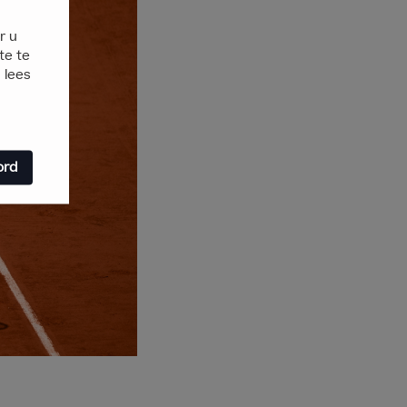
r u
te te
 lees
ord