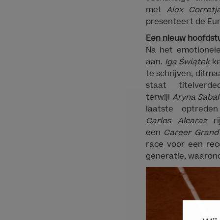
met
Alex Corret
presenteert de Eur
Een nieuw hoofdstu
Na het emotionel
aan.
Iga Świątek
k
te schrijven, ditma
staat titelverd
terwijl
Aryna Saba
laatste optred
Carlos Alcaraz
ri
een
Career Grand
race voor een re
generatie, waaron