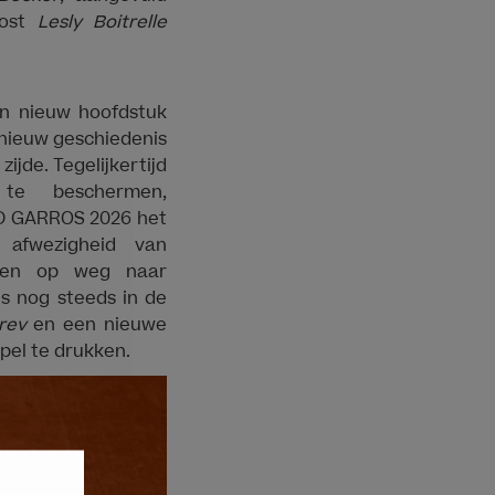
Host
Lesly Boitrelle
en nieuw hoofdstuk
pnieuw geschiedenis
ijde. Tegelijkertijd
te beschermen,
D GARROS 2026 het
afwezigheid van
en op weg naar
is nog steeds in de
rev
en een nieuwe
pel te drukken.