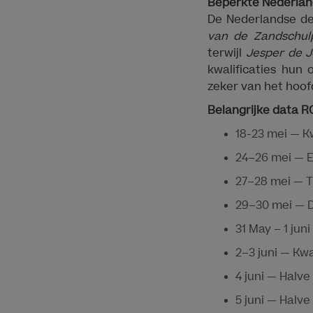
Beperkte Nederland
De Nederlandse de
van de Zandschul
terwijl
Jesper de 
kwalificaties hun
zeker van het hoof
Belangrijke data
18-23 mei — K
24–26 mei — 
27–28 mei — 
29–30 mei — 
31 May – 1 jun
2–3 juni — Kw
4 juni — Halve
5 juni — Halv