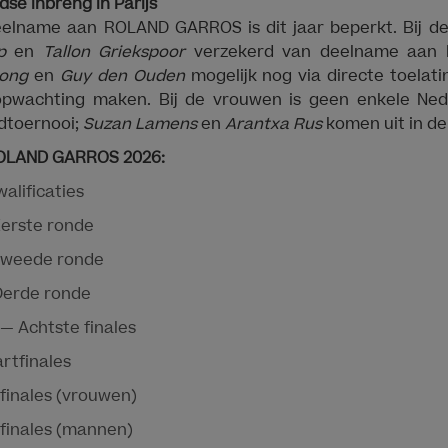
se inbreng in Parijs
elname aan ROLAND GARROS is dit jaar beperkt. Bij d
p
en
Tallon Griekspoor
verzekerd van deelname aan h
Jong
en
Guy den Ouden
mogelijk nog via directe toelati
 opwachting maken. Bij de vrouwen is geen enkele Ned
dtoernooi;
Suzan Lamens
en
Arantxa Rus
komen uit in de 
 ROLAND GARROS 2026:
walificaties
Eerste ronde
Tweede ronde
Derde ronde
i — Achtste finales
artfinales
 finales (vrouwen)
e finales (mannen)