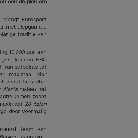
dan ook dé plek om
 brengt Eurosport
ar, met diepgaande
jarige traditie van
ing 10.000 uur aan
ingen
, kunnen HBO
, van setpoints tot
aar maximaal vier
, zodat fans altijd
r Alerts
maken het
 actie komen, zodat
 maximaal
20 talen
rgd door voormalig
ommeerd team van
 Becker
, aangevuld