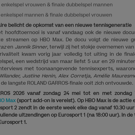
le enkelspel vrouwen & finale dubbelspel mannen
le enkelspel mannen & finale dubbelspel vrouwen
re belicht de opkomst van een nieuwe tennisgeneratie
et hoofdtoernooi is vanaf vandaag ook de nieuwe do
e streamen op HBO Max. De docu volgt de nieuwe g
raz
en
Jannik Sinner
, terwijl zij het stokje overnemen van
rivaliteit kwam vorig jaar volledig tot uiting in de fi
spel, een wedstrijd van maar liefst 5 uur en 29 minute
interviews met toonaangevende tennisexperts, waaro
Wilander, Justine Henin, Alex Corretja, Amélie Mauresm
e de langste ROLAND GARROS‑finale ooit zich ontvouwde.
OS 2026 vanaf zondag 24 mei tot en met zondag 7 j
BO Max
(sport add-on is vereist). Op HBO Max is de actie 
sport 2 zendt in de eerste week elke dag vanaf 10.30 uur 
llende uitzendingen op Eurosport 1 (na 18:00 uur). In de
 Eurosport 1.