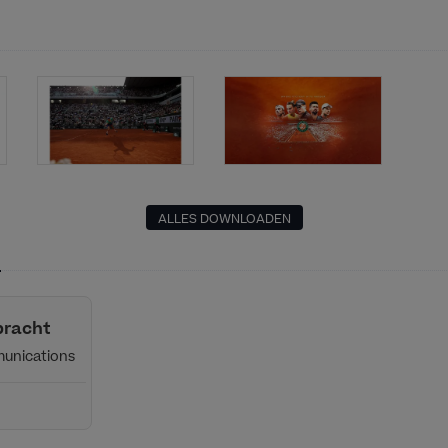
ALLES DOWNLOADEN
n
bracht
unications