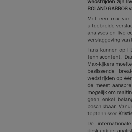
wedstrijden zijn 
ROLAND GARROS van
Met een mix van 
uitgebreide versl
analyses en live c
verslaggeving van 
Fans kunnen op HB
tenniscontent. Da
Max-kijkers moeite
beslissende bre
wedstrijden op één
de meest aanspre
mogelijk om realti
geen enkel belan
beschikbaar. Vanu
toptennisser
Krist
De internationa
deskundige anali