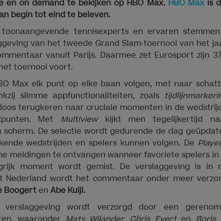
live en on demand te bekijken op HBO Max.
HBO Max
is 
 begin tot eind te beleven.
toonaangevende tennisexperts en ervaren stemmen
aggeving van het tweede Grand Slam‑toernooi van het ja
ommentaar vanuit Parijs. Daarmee zet Eurosport zijn 37‑
het toernooi voort.
O Max elk punt op elke baan volgen, met naar schatt
nkzij slimme appfunctionaliteiten, zoals
tijdlijnmarker
loos terugkeren naar cruciale momenten in de wedstrijd
akpunten. Met
Multiview
kijkt men tegelijkertijd n
 scherm. De selectie wordt gedurende de dag geüpdatet
kende wedstrijden en spelers kunnen volgen. De
Playe
me meldingen te ontvangen wanneer favoriete spelers in
grijk moment wordt gemist. De verslaggeving is in
it Nederland wordt het commentaar onder meer verzo
ie Boogert
en
Abe Kuijl.
le verslaggeving wordt verzorgd door een geren
sten, waaronder
Mats Wilander, Chris Evert
en
Boris