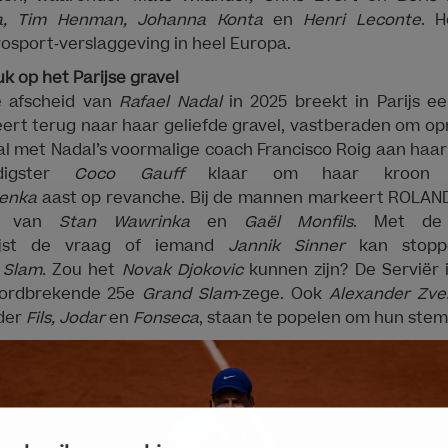
ja, Tim Henman, Johanna Konta
en
Henri Leconte
. 
osport‑verslaggeving in heel Europa.
k op het Parijse gravel
e afscheid van
Rafael Nadal
in 2025 breekt in Parijs e
eert terug naar haar geliefde gravel, vastberaden om o
al met Nadal’s voormalige coach Francisco Roig aan haar z
edigster
Coco Gauff
klaar om haar kroon 
lenka
aast op revanche. Bij de mannen markeert ROLAN
en van
Stan Wawrinka
en
Gaël Monfils
. Met de 
jst de vraag of iemand
Jannik Sinner
kan stopp
 Slam
. Zou het
Novak Djokovic
kunnen zijn? De Serviër 
cordbrekende 25e
Grand Slam
‑zege. Ook
Alexander Zve
der
Fils, Jodar
en
Fonseca
, staan te popelen om hun stem