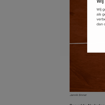
Wij
Wij g
als g
verbe
dan 
Jannik Sinner