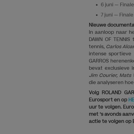
6 juni — Fina
7 juni — Fina
Nieuwe documentai
In aanloop naar h
DAWN OF TENNIS t
tennis,
Carlos Alca
intense sportieve 
GARROS herenenkel
bevat exclusieve 
Jim Courier, Mats 
die analyseren ho
Volg ROLAND GARR
Eurosport en op
H
uur te volgen. Euro
met ‘s avonds aanvu
actie te volgen op