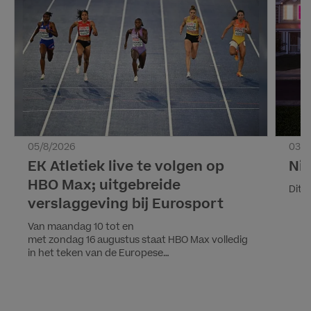
05/8/2026
03/8
EK Atletiek live te volgen op
Nie
HBO Max; uitgebreide
Dit 
verslaggeving bij Eurosport
Van maandag 10 tot en
met zondag 16 augustus staat HBO Max volledig
in het teken van de Europese
Kampioenschappen Atletiek Birmingham 2026.
Voor het eerst zijn alle onderdelen van het
toernooi, waaronder 24 mannen-, 24 vrouwen-
en twee gemengde estafettenummers, live en